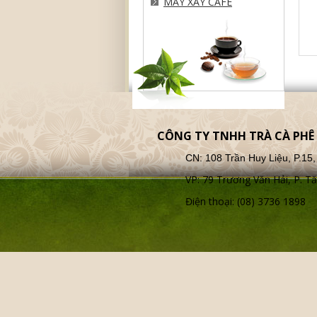
MÁY XAY CAFE
CÔNG TY TNHH TRÀ CÀ PH
CN: 108 Trần Huy Liệu, P.1
VP: 79 Trương Văn Hải, P. 
Điện thoại: (08) 3736 1898