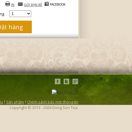
IN
GỬI BẠN BÈ
ợng
ệu
Sản phẩm
Chính sách bảo mật thông tin
Copyright © 2013 - 2026 Dong Son Tea.