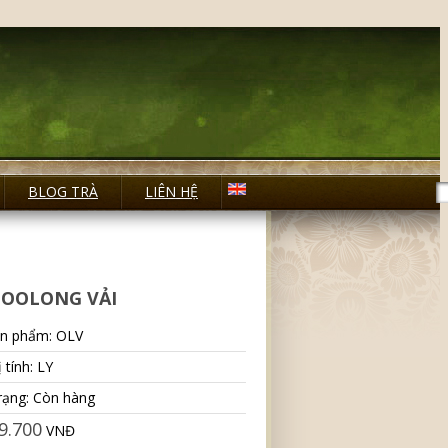
BLOG TRÀ
LIÊN HỆ
 OOLONG VẢI
n phẩm: OLV
 tính: LY
trạng: Còn hàng
9.700
VNĐ