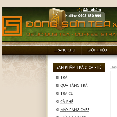
(0)
Sản phẩm
Hotline
0903 650 999
TRANG CHỦ
GIỚI THIỆU
SẢN PHẨM TRÀ & CÀ PHÊ
Tran
TRÀ
QUÀ TẶNG TRÀ
TRÀ CỤ
CÀ PHÊ
MÁY RANG CAFE