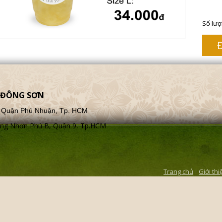
Số lư
Ê ĐÔNG SƠN
5, Quận Phú Nhuận, Tp. HCM
Tăng Nhơn Phú B, Quận 9, Tp.HCM
Trang chủ
Giới thi