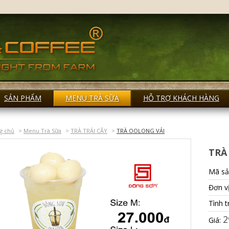
SẢN PHẨM
MENU TRÀ SỮA
HỖ TRỢ KHÁCH HÀNG
g chủ
>
Menu Trà Sữa
>
TRÀ TRÁI CÂY
>
TRÀ OOLONG VẢI
TRÀ
Mã sả
Đơn vị
Tình 
2
Giá: