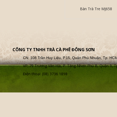
Bàn Trà Tre MJ658
CÔNG TY TNHH TRÀ CÀ PHÊ ĐÔNG SƠN
CN: 108 Trần Huy Liệu, P.15, Quận Phú Nhuận, Tp. HC
VP: 79 Trương Văn Hải, P. Tăng Nhơn Phú B, Quận 9,
Điện thoại: (08) 3736 1898