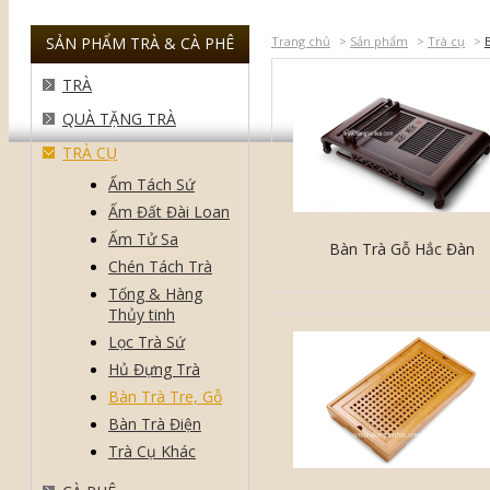
SẢN PHẨM TRÀ & CÀ PHÊ
Trang chủ
>
Sản phẩm
>
Trà cụ
>
TRÀ
QUÀ TẶNG TRÀ
TRÀ CỤ
Ấm Tách Sứ
Ấm Đất Đài Loan
Ấm Tử Sa
Bàn Trà Gỗ Hắc Đàn
Chén Tách Trà
Tống & Hàng
Thủy tinh
Lọc Trà Sứ
Hủ Đựng Trà
Bàn Trà Tre, Gỗ
Bàn Trà Điện
Trà Cụ Khác