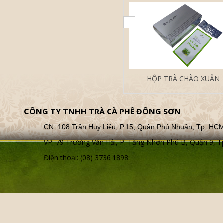
HỘP TRÀ CHÀO XUÂN
CÔNG TY TNHH TRÀ CÀ PHÊ ĐÔNG SƠN
CN: 108 Trần Huy Liệu, P.15, Quận Phú Nhuận, Tp. HC
VP: 79 Trương Văn Hải, P. Tăng Nhơn Phú B, Quận 9,
Điện thoại: (08) 3736 1898
COMBO 2 LON TRÀ OOL
ĐẤT VIỆT 200G