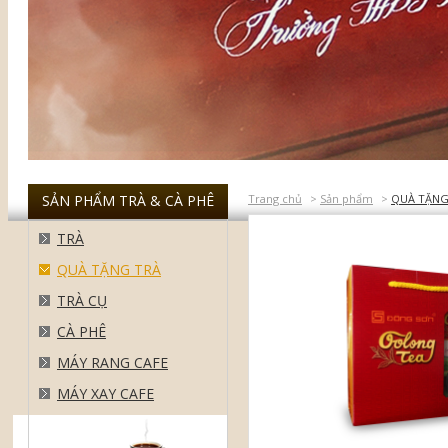
SẢN PHẨM TRÀ & CÀ PHÊ
Trang chủ
>
Sản phẩm
>
QUÀ TẶNG
TRÀ
QUÀ TẶNG TRÀ
TRÀ CỤ
CÀ PHÊ
MÁY RANG CAFE
MÁY XAY CAFE