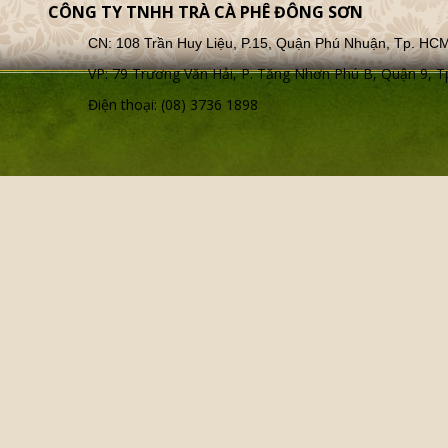
CÔNG TY TNHH TRÀ CÀ PHÊ ĐÔNG SƠN
CN: 108 Trần Huy Liệu, P.15, Quận Phú Nhuận, Tp. HC
VP: 79 Trương Văn Hải, P. Tăng Nhơn Phú B, Quận 9,
Điện thoại: (08) 3736 1898
HỘP GỖ VẼ HOA SEN M1_2
TRÀ OLONG ĐẤT VIỆT
Trà Olong Ngọc Việt hộp gỗ 
400g