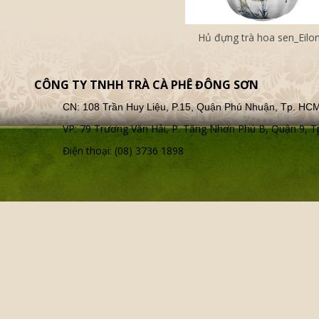
Hủ đựng trà hoa sen_Eilo
CÔNG TY TNHH TRÀ CÀ PHÊ ĐÔNG SƠN
CN: 108 Trần Huy Liệu, P.15, Quận Phú Nhuận, Tp. HC
VP: 79 Trương Văn Hải, P. Tăng Nhơn Phú B, Quận 9,
Điện thoại: (08) 3736 1898
HỦ ĐỰNG TRÀ SEN CA
Hủ đựng trà Trung thu vui