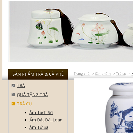
SẢN PHẨM TRÀ & CÀ PHÊ
Trang chủ
>
Sản phẩm
>
Trà cụ
>
TRÀ
QUÀ TẶNG TRÀ
TRÀ CỤ
Ấm Tách Sứ
Ấm Đất Đài Loan
Ấm Tử Sa