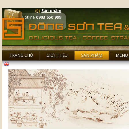
(0)
Sản phẩm
Hotline
0903 650 999
TRANG CHỦ
GIỚI THIỆU
SẢN PHẨM
MENU 