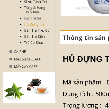
Chén Tách Trà
Tống & Hàng
Thủy tinh
Lọc Trà Sứ
Hủ Đựng Trà
Bàn Trà Tre, Gỗ
Thông tin sản
Bàn Trà Điện
Trà Cụ Khác
CÀ PHÊ
HỦ ĐỰNG T
MÁY RANG CAFE
MÁY XAY CAFE
Mã sản phẩm : 
Dung tích : 500
Trọng lượng : 