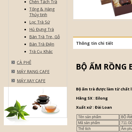
Chén Tách Trà
Tống & Hàng
Thủy tinh
Lọc Trà Sứ
Hủ Đựng Trà
Bàn Trà Tre, Gỗ
Thông tin chi tiết
Bàn Trà Điện
Trà Cụ Khác
CÀ PHÊ
BỘ ẤM RỒNG 
MÁY RANG CAFE
MÁY XAY CAFE
Bộ ấm trà được làm từ chất 
Hãng SX : Eilong
Xuất xứ : Đài Loan
Tên sản phẩm
BỘ ẤM
Mã sản phẩm
711.G
Thể tích
Ấm pha