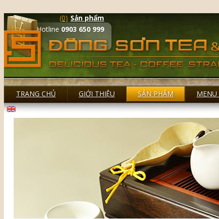
(0)
Sản phẩm
Hotline
0903 650 999
TRANG CHỦ
GIỚI THIỆU
SẢN PHẨM
MENU 