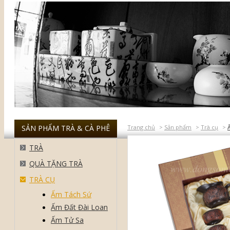
SẢN PHẨM TRÀ & CÀ PHÊ
Trang chủ
>
Sản phẩm
>
Trà cụ
>
TRÀ
QUÀ TẶNG TRÀ
TRÀ CỤ
Ấm Tách Sứ
Ấm Đất Đài Loan
Ấm Tử Sa