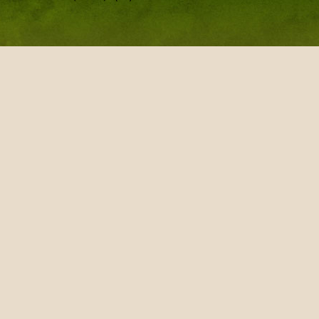
Bộ Ấm Trà Song Ẩm Sứ Tr
Bộ Ấm Trà Sứ Nắp Gỗ
Ấm Trà Sứ Độc Ẩm Sen Xa