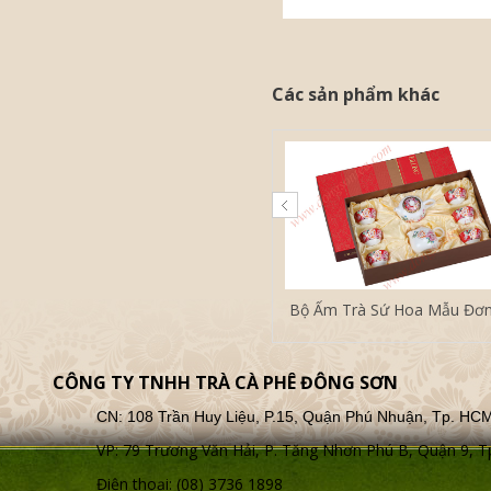
Các sản phẩm khác
Bộ Ấm Trà Sứ Hoa Mẫu Đơ
CÔNG TY TNHH TRÀ CÀ PHÊ ĐÔNG SƠN
CN: 108 Trần Huy Liệu, P.15, Quận Phú Nhuận, Tp. HC
VP: 79 Trương Văn Hải, P. Tăng Nhơn Phú B, Quận 9,
Điện thoại: (08) 3736 1898